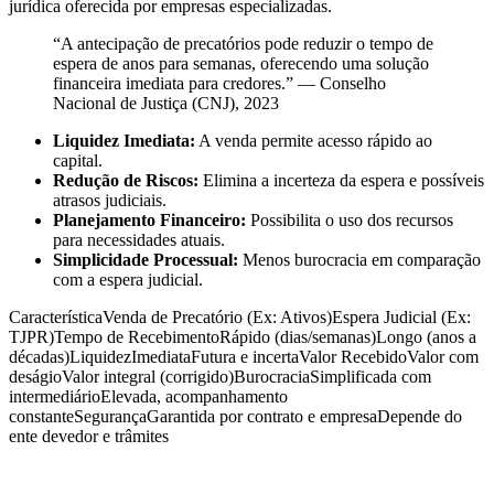
jurídica oferecida por empresas especializadas.
“A antecipação de precatórios pode reduzir o tempo de
espera de anos para semanas, oferecendo uma solução
financeira imediata para credores.” — Conselho
Nacional de Justiça (CNJ), 2023
Liquidez Imediata:
A venda permite acesso rápido ao
capital.
Redução de Riscos:
Elimina a incerteza da espera e possíveis
atrasos judiciais.
Planejamento Financeiro:
Possibilita o uso dos recursos
para necessidades atuais.
Simplicidade Processual:
Menos burocracia em comparação
com a espera judicial.
CaracterísticaVenda de Precatório (Ex: Ativos)Espera Judicial (Ex:
TJPR)Tempo de RecebimentoRápido (dias/semanas)Longo (anos a
décadas)LiquidezImediataFutura e incertaValor RecebidoValor com
deságioValor integral (corrigido)BurocraciaSimplificada com
intermediárioElevada, acompanhamento
constanteSegurançaGarantida por contrato e empresaDepende do
ente devedor e trâmites