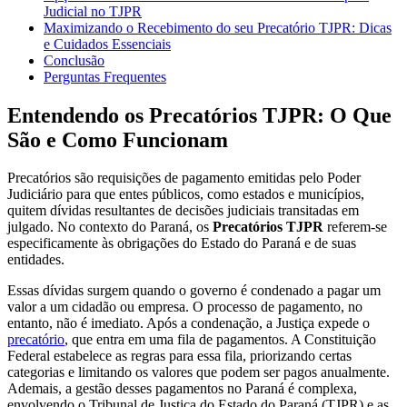
Judicial no TJPR
Maximizando o Recebimento do seu Precatório TJPR: Dicas
e Cuidados Essenciais
Conclusão
Perguntas Frequentes
Entendendo os Precatórios TJPR: O Que
São e Como Funcionam
Precatórios são requisições de pagamento emitidas pelo Poder
Judiciário para que entes públicos, como estados e municípios,
quitem dívidas resultantes de decisões judiciais transitadas em
julgado. No contexto do Paraná, os
Precatórios TJPR
referem-se
especificamente às obrigações do Estado do Paraná e de suas
entidades.
Essas dívidas surgem quando o governo é condenado a pagar um
valor a um cidadão ou empresa. O processo de pagamento, no
entanto, não é imediato. Após a condenação, a Justiça expede o
precatório
, que entra em uma fila de pagamentos. A Constituição
Federal estabelece as regras para essa fila, priorizando certas
categorias e limitando os valores que podem ser pagos anualmente.
Ademais, a gestão desses pagamentos no Paraná é complexa,
envolvendo o Tribunal de Justiça do Estado do Paraná (TJPR) e as