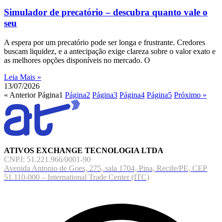
Simulador de precatório – descubra quanto vale o
seu
A espera por um precatório pode ser longa e frustrante. Credores
buscam liquidez, e a antecipação exige clareza sobre o valor exato e
as melhores opções disponíveis no mercado. O
Leia Mais »
13/07/2026
« Anterior
Página
1
Página
2
Página
3
Página
4
Página
5
Próximo »
ATIVOS EXCHANGE TECNOLOGIA LTDA
CNPJ: 51.221.966/0001-90
Avenida Antonio de Goes, 275, sala 1704, Pina, Recife/PE, CEP
51.110-000 – International Trade Center (ITC)