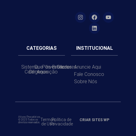
CATEGORIAS
INSTITUCIONAL
Sistema
Due
Pós-
Investidores
Brokers
Credores
Anuncie Aqui
Celer
Diligence
Aquisição
Fale Conosco
Sobre Nós
Ativos Precatórios
Termos
Política de
CRIAR SITES WP
© 2025 Todos os
direitos reservados.
de Uso
Privacidade