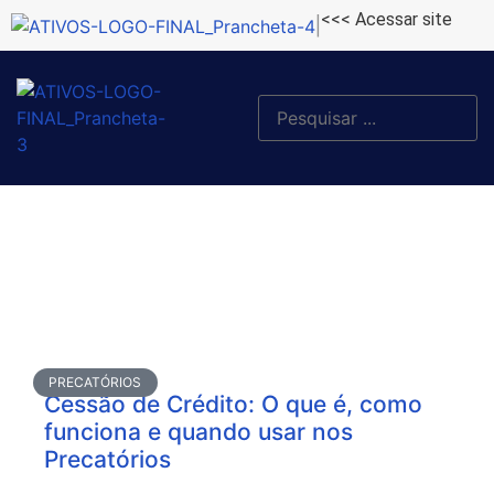
|
<<< Acessar site
PRECATÓRIOS
Cessão de Crédito: O que é, como
funciona e quando usar nos
Precatórios